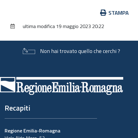
Azioni
STAMPA
sul
ultima modifica
19 maggio 2023 20:22
documento
Non hai trovato quello che cerchi ?
Piè
di
pagina
Recapiti
Regione Emilia-Romagna