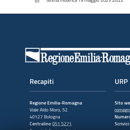
ultima modifica
19 maggio 2023 20:22
Piè
di
pagina
Recapiti
URP
Regione Emilia-Romagna
Sito w
Viale Aldo Moro, 52
romagna
40127 Bologna
Numero
Centralino
051 5271
Scrivici