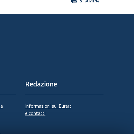
Azioni
STAMPA
sul
documento
Redazione
te
Informazioni sul Burert
e contatti
à