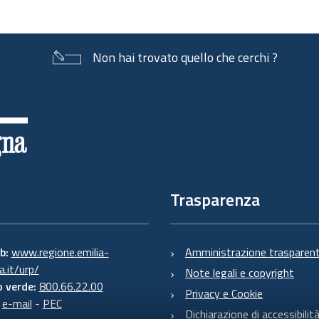
Non hai trovato quello che cerchi ?
Trasparenza
eb:
www.regione.emilia-
Amministrazione trasparen
.it/urp/
Note legali e copyright
 verde:
800.66.22.00
Privacy e Cookie
:
e-mail
-
PEC
Dichiarazione di accessibilit