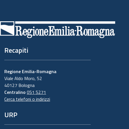
Piè
di
pagina
Recapiti
Regione Emilia-Romagna
Viale Aldo Moro, 52
40127 Bologna
Centralino
051 5271
Cerca telefoni o indirizzi
URP