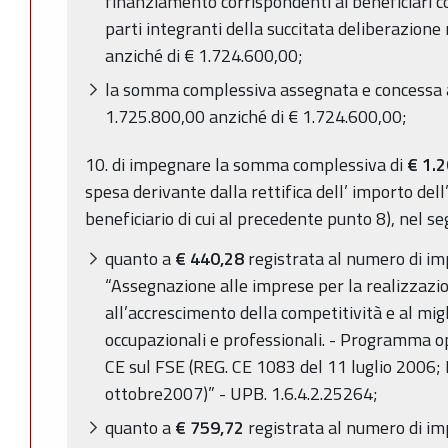
finanziamento corrispondenti ai beneficiari co
parti integranti della succitata deliberazione
anziché di € 1.724.600,00;
la somma complessiva assegnata e concessa a 
1.725.800,00 anziché di € 1.724.600,00;
10. di impegnare la somma complessiva di
€ 1.
spesa derivante dalla rettifica dell’ importo dell
beneficiario di cui al precedente punto 8), nel 
quanto a
€
440,28
registrata al numero di i
“Assegnazione alle imprese per la realizzazio
all’accrescimento della competitività e al mi
occupazionali e professionali. - Programma 
CE sul FSE (REG. CE 1083 del 11 luglio 2006;
ottobre2007)” - UPB. 1.6.4.2.25264;
quanto a
€ 759,72
registrata al numero di i