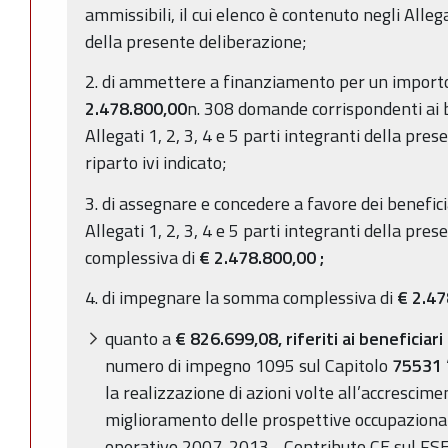
ammissibili, il cui elenco è contenuto negli Allega
della presente deliberazione;
2. di ammettere a finanziamento per un import
2.478.800,00
n. 308 domande corrispondenti ai b
Allegati 1, 2, 3, 4 e 5 parti integranti della pre
riparto ivi indicato;
3. di assegnare e concedere a favore dei beneficia
Allegati 1, 2, 3, 4 e 5 parti integranti della pr
complessiva di
€
2.478.800,00
;
4. di impegnare la somma complessiva di
€
2.47
quanto a
€ 826.699,08, riferiti ai beneficiari d
numero di impegno 1095 sul Capitolo
75531
la realizzazione di azioni volte all’accrescime
miglioramento delle prospettive occupazional
operativo 2007-2013 - Contributo CE sul FSE 