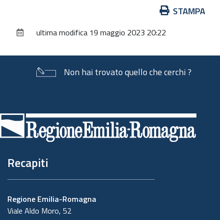
Azioni
STAMPA
sul
ultima modifica
19 maggio 2023 20:22
documento
Non hai trovato quello che cerchi ?
Piè
di
pagina
Recapiti
Regione Emilia-Romagna
Viale Aldo Moro, 52