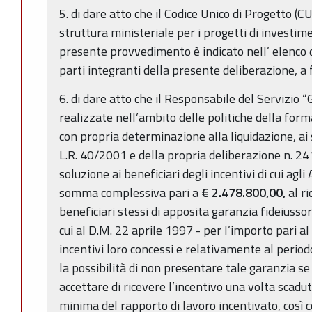
5. di dare atto che il Codice Unico di Progetto 
struttura ministeriale per i progetti di investi
presente provvedimento è indicato nell’ elenco di 
parti integranti della presente deliberazione, a f
6. di dare atto che il Responsabile del Servizio “
realizzate nell’ambito delle politiche della for
con propria determinazione alla liquidazione, ai 
L.R. 40/2001 e della propria deliberazione n. 2
soluzione ai beneficiari degli incentivi di cui agli
somma complessiva pari a
€ 2.478.800,00,
al r
beneficiari stessi di apposita garanzia fideiusso
cui al D.M. 22 aprile 1997 - per l’importo pari a
incentivi loro concessi e relativamente al perio
la possibilità di non presentare tale garanzia se i
accettare di ricevere l’incentivo una volta scaduti
minima del rapporto di lavoro incentivato, così c