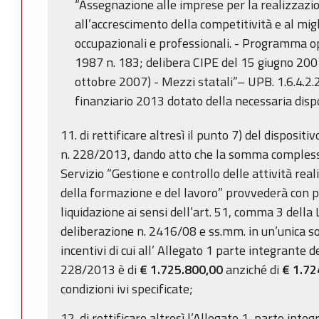
“Assegnazione alle imprese per la realizzazio
all’accrescimento della competitività e al mi
occupazionali e professionali. - Programma o
1987 n. 183; delibera CIPE del 15 giugno 200
ottobre 2007) - Mezzi statali”– UPB. 1.6.4.2.2
finanziario 2013 dotato della necessaria dispo
11. di rettificare altresì il punto 7) del disposi
n. 228/2013, dando atto che la somma complessi
Servizio “Gestione e controllo delle attività real
della formazione e del lavoro” provvederà con 
liquidazione ai sensi dell’art. 51, comma 3 della
deliberazione n. 2416/08 e ss.mm. in un’unica sol
incentivi di cui all’ Allegato 1 parte integrante d
228/2013 è di
€
1.725.800,00
anziché di
€
1.72
condizioni ivi specificate;
12. di rettificare altresì l’Allegato 1, parte int