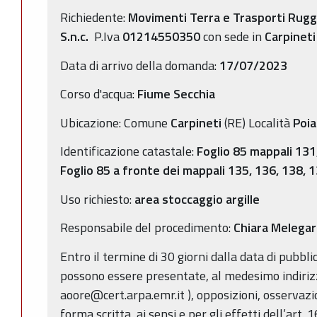
Richiedente:
Movimenti Terra e Trasporti Ruggi
S.n.c.
P.Iva
01214550350
con sede in
Carpineti
Data di arrivo della domanda:
17/07/2023
Corso d'acqua:
Fiume Secchia
Ubicazione: Comune
Carpineti
(RE) Località
Poi
Identificazione catastale:
Foglio 85 mappali 131
Foglio 85 a fronte dei mappali 135, 136, 138, 
Uso richiesto:
area stoccaggio argille
Responsabile del procedimento:
Chiara Melegar
Entro il termine di 30 giorni dalla data di pubbl
possono essere presentate, al medesimo indirizz
aoore@cert.arpa.emr.it ), opposizioni, osservazi
forma scritta, ai sensi e per gli effetti dell’art. 