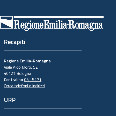
Piè
di
pagina
Recapiti
Regione Emilia-Romagna
Viale Aldo Moro, 52
40127 Bologna
Centralino
051 5271
Cerca telefoni o indirizzi
URP