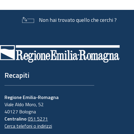
Non hai trovato quello che cerchi ?
Piè
di
pagina
Recapiti
Regione Emilia-Romagna
Viale Aldo Moro, 52
40127 Bologna
Centralino
051 5271
Cerca telefoni o indirizzi