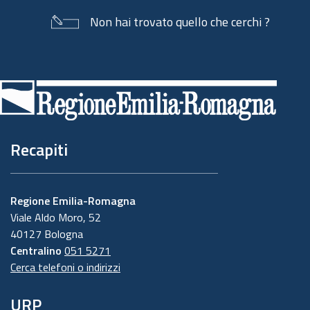
Non hai trovato quello che cerchi ?
Piè
di
pagina
Recapiti
Regione Emilia-Romagna
Viale Aldo Moro, 52
40127 Bologna
Centralino
051 5271
Cerca telefoni o indirizzi
URP