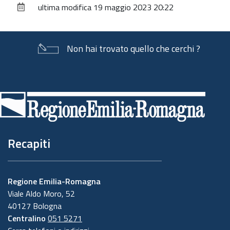
ultima modifica
19 maggio 2023 20:22
documento
Non hai trovato quello che cerchi ?
Piè
di
pagina
Recapiti
Regione Emilia-Romagna
Viale Aldo Moro, 52
40127 Bologna
Centralino
051 5271