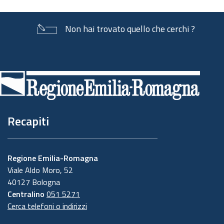
Non hai trovato quello che cerchi ?
Piè
di
pagina
Recapiti
Regione Emilia-Romagna
Viale Aldo Moro, 52
40127 Bologna
Centralino
051 5271
Cerca telefoni o indirizzi