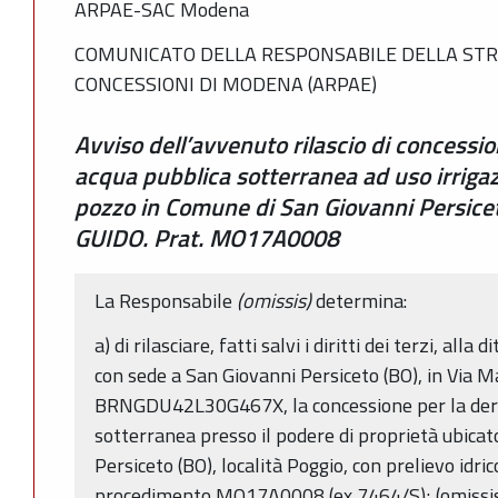
ARPAE-SAC Modena
COMUNICATO DELLA RESPONSABILE DELLA STR
CONCESSIONI DI MODENA (ARPAE)
Avviso dell’avvenuto rilascio di concessio
acqua pubblica sotterranea ad uso irriga
pozzo in Comune di San Giovanni Persice
GUIDO. Prat. MO17A0008
La Responsabile
(omissis)
determina:
a) di rilasciare, fatti salvi i diritti dei terzi, all
con sede a San Giovanni Persiceto (BO), in Via Ma
BRNGDU42L30G467X, la concessione per la deri
sotterranea presso il podere di proprietà ubica
Persiceto (BO), località Poggio, con prelievo idric
procedimento MO17A0008 (ex 7464/S); (omissi