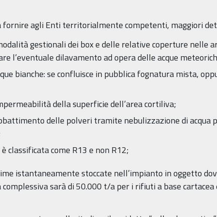
à fornire agli Enti territorialmente competenti, maggiori dett
modalità gestionali dei box e delle relative coperture nelle ar
lutare l’eventuale dilavamento ad opera delle acque meteoric
cque bianche: se confluisce in pubblica fognatura mista, opp
impermeabilità della superficie dell’area cortiliva;
battimento delle polveri tramite nebulizzazione di acqua pr
;
va è classificata come R13 e non R12;
e prime istantaneamente stoccate nell’impianto in oggetto dov
complessiva sarà di 50.000 t/a per i rifiuti a base cartacea e