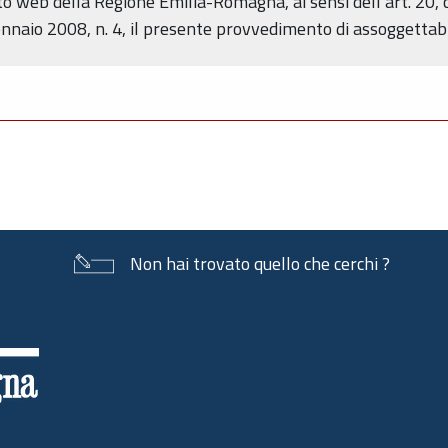
ito web della Regione Emilia-Romagna, ai sensi dell’art. 20,
naio 2008, n. 4, il presente provvedimento di assoggettabi
Non hai trovato quello che cerchi ?