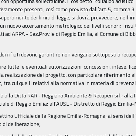
 con opportuna sollecitudine, il cosidetto “collaudo acustico” 
ettivamente presenti, così come previsto dall’art. 5, comma 
uperamento dei limiti di legge, si dovrà provvedere, nell’
n nuovo accertamento metrologico dei livelli sonori; i risult
i ad ARPA - Sez.Prov.le di Reggio Emilia, al Comune di Bibbi
e dei rifiuti devono garantire non vengano sottoposti a recuper
ire tutte le eventuali autorizzazioni, concessioni, intese, lic
realizzazione del progetto, con particolare riferimento alle
 tra cui quelli relativi alla normativa in materia di prevenz
ra alla Ditta RAR - Reggiana Ambiente & Recuperi srl.; alla 
iale di Reggio Emilia; all’AUSL - Distretto di Reggio Emilia
lettino Ufficiale della Regione Emilia-Romagna, ai sensi dell
o di deliberazione;