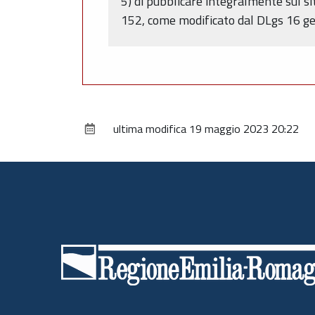
5) di pubblicare integralmente sul s
152, come modificato dal DLgs 16 gen
ultima modifica
19 maggio 2023 20:22
Piè
di
pagina