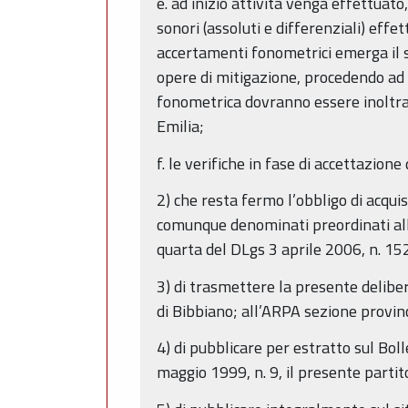
e. ad inizio attività venga effettuato,
sonori (assoluti e differenziali) eff
accertamenti fonometrici emerga il s
opere di mitigazione, procedendo ad u
fonometrica dovranno essere inoltrat
Emilia;
f. le verifiche in fase di accettazion
2) che resta fermo l’obbligo di acquis
comunque denominati preordinati alla 
quarta del DLgs 3 aprile 2006, n. 152,
3) di trasmettere la presente delibe
di Bibbiano; all’ARPA sezione provinc
4) di pubblicare per estratto sul Bol
maggio 1999, n. 9, il presente partit