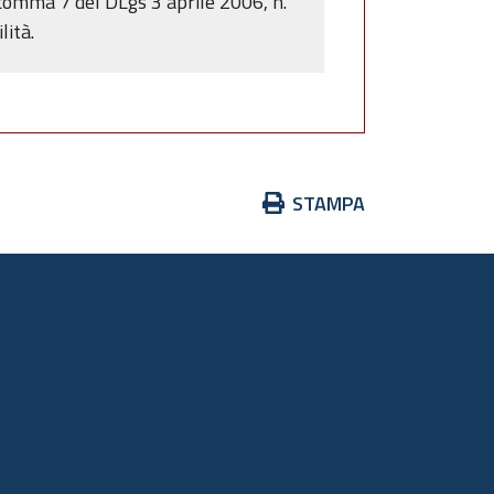
 comma 7 del DLgs 3 aprile 2006, n.
lità.
Azioni
STAMPA
sul
documento