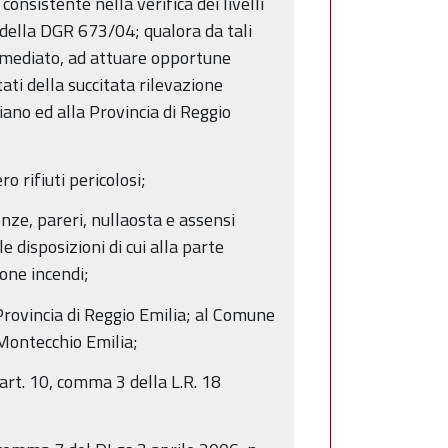
consistente nella verifica dei livelli
3 della DGR 673/04; qualora da tali
immediato, ad attuare opportune
ati della succitata rilevazione
ano ed alla Provincia di Reggio
o rifiuti pericolosi;
enze, pareri, nullaosta e assensi
 disposizioni di cui alla parte
ione incendi;
Provincia di Reggio Emilia; al Comune
-Montecchio Emilia;
’art. 10, comma 3 della L.R. 18