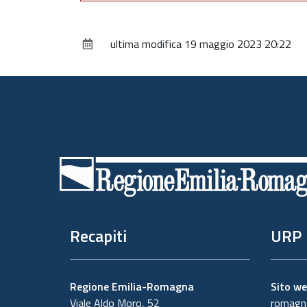
ultima modifica
19 maggio 2023 20:22
Piè
di
pagina
Recapiti
URP
Regione Emilia-Romagna
Sito w
Viale Aldo Moro, 52
romagna