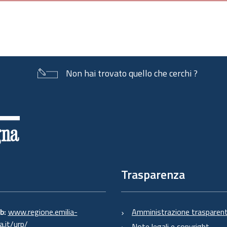
Non hai trovato quello che cerchi ?
Trasparenza
eb:
www.regione.emilia-
Amministrazione trasparen
.it/urp/
Note legali e copyright