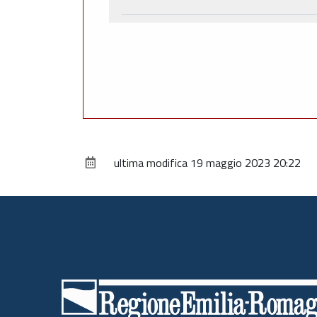
ultima modifica
19 maggio 2023 20:22
Piè
di
pagina