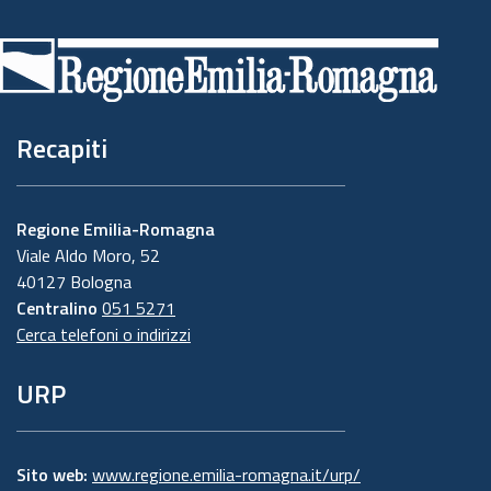
Piè
di
pagina
Recapiti
Regione Emilia-Romagna
Viale Aldo Moro, 52
40127 Bologna
Centralino
051 5271
Cerca telefoni o indirizzi
URP
Sito web:
www.regione.emilia-romagna.it/urp/