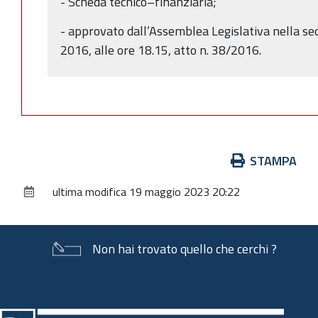
- Scheda tecnico–finanziaria;
- approvato dall’Assemblea Legislativa nella se
2016, alle ore 18.15, atto n. 38/2016.
Azioni
STAMPA
sul
ultima modifica
19 maggio 2023 20:22
documento
Non hai trovato quello che cerchi ?
Piè
di