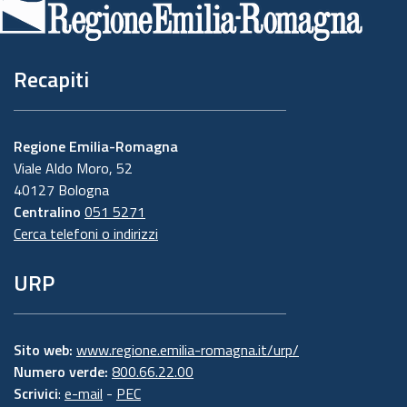
pagina
Recapiti
Regione Emilia-Romagna
Viale Aldo Moro, 52
40127 Bologna
Centralino
051 5271
Cerca telefoni o indirizzi
URP
Sito web:
www.regione.emilia-romagna.it/urp/
Numero verde:
800.66.22.00
Scrivici
:
e-mail
-
PEC