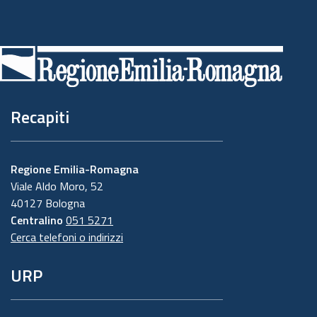
Piè
di
pagina
Recapiti
Regione Emilia-Romagna
Viale Aldo Moro, 52
40127 Bologna
Centralino
051 5271
Cerca telefoni o indirizzi
URP