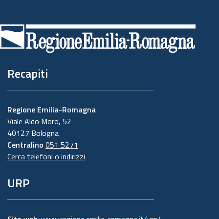
Piè
di
pagina
Recapiti
Regione Emilia-Romagna
Viale Aldo Moro, 52
40127 Bologna
Centralino
051 5271
Cerca telefoni o indirizzi
URP