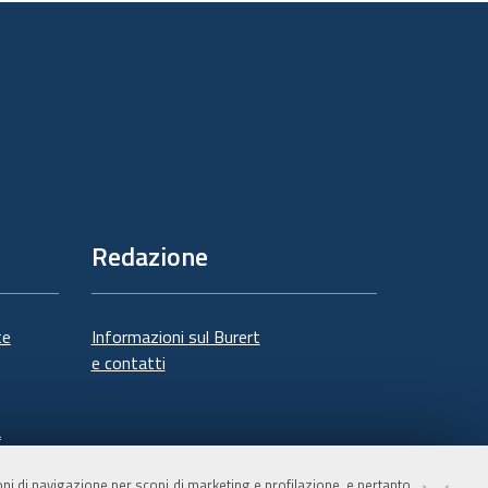
documento
Redazione
te
Informazioni sul Burert
e contatti
à
ioni di navigazione per scopi di marketing e profilazione, e pertanto