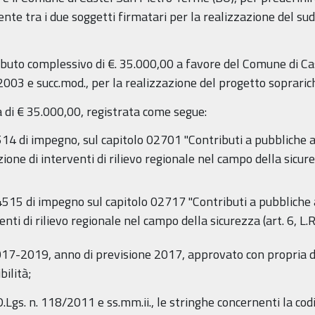
te tra i due soggetti firmatari per la realizzazione del sud
ibuto complessivo di €. 35.000,00 a favore del Comune di Ca
4/2003 e succ.mod., per la realizzazione del progetto soprar
 di € 35.000,00, registrata come segue:
4514 di impegno, sul capitolo 02701 "Contributi a pubbliche 
ione di interventi di rilievo regionale nel campo della sicure
 4515 di impegno sul capitolo 02717 "Contributi a pubbliche
enti di rilievo regionale nel campo della sicurezza (art. 6, L.
 2017-2019, anno di previsione 2017, approvato con propria 
bilità;
D.Lgs. n. 118/2011 e ss.mm.ii., le stringhe concernenti la cod