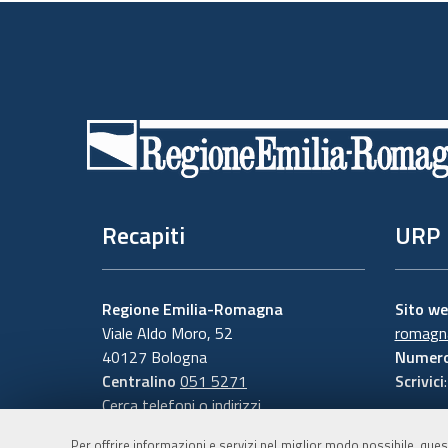
Piè
di
pagina
Recapiti
URP
Regione Emilia-Romagna
Sito w
Viale Aldo Moro, 52
romagna
40127 Bologna
Numero
Centralino
051 5271
Scrivici
Cerca telefoni o indirizzi
Per offrire informazioni e servizi nel miglior modo possibile, ques