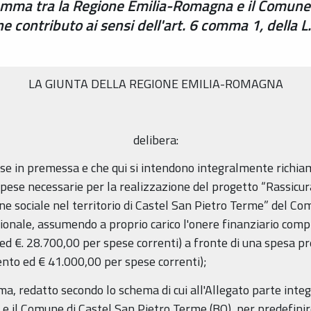
mma tra la Regione Emilia-Romagna e il Comune 
 contributo ai sensi dell'art. 6 comma 1, della L
LA GIUNTA DELLA REGIONE EMILIA-ROMAGNA
delibera:
esse in premessa e che qui si intendono integralmente richia
ese necessarie per la realizzazione del progetto “Rassicura
one sociale nel territorio di Castel San Pietro Terme” del C
egionale, assumendo a proprio carico l'onere finanziario compl
ed €. 28.700,00 per spese correnti) a fronte di una spesa pr
ento ed € 41.000,00 per spese correnti);
ma, redatto secondo lo schema di cui all'Allegato parte inte
e il Comune di Castel San Pietro Terme (BO), per predefinire