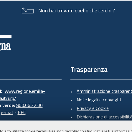
Non hai trovato quello che cerchi ?
Trasparenza
eb:
www.regione.emilia-
Amministrazione trasparen
.it/urp/
Note legali e copyright
 verde:
800.66.22.00
Privacy e Cookie
:
e-mail
-
PEC
Dichiarazione di accessibilit
to sito utilizza
cookie tecnici
. Essi non raccolgono i tuoi dati e le tue informaz