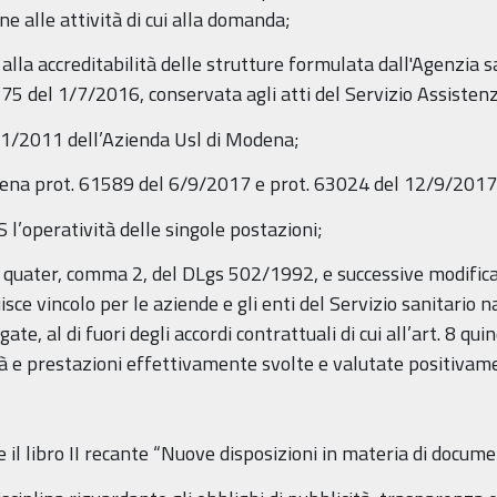
one alle attività di cui alla domanda;
alla accreditabilità delle strutture formulata dall'Agenzia sa
 del 1/7/2016, conservata agli atti del Servizio Assisten
11/2011 dell’Azienda Usl di Modena;
odena prot. 61589 del 6/9/2017 e prot. 63024 del 12/9/2017
 l’operatività delle singole postazioni;
. 8 quater, comma 2, del DLgs 502/1992, e successive modificaz
e vincolo per le aziende e gli enti del Servizio sanitario n
te, al di fuori degli accordi contrattuali di cui all’art. 8 q
tà e prestazioni effettivamente svolte e valutate positivamen
e il libro II recante “Nuove disposizioni in materia di docum