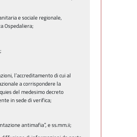
nitaria e sociale regionale,
za Ospedaliera;
;
ioni, l’accreditamento di cui al
azionale a corrispondere la
uinquies del medesimo decreto
te in sede di verifica;
entazione antimafia”, e ss.mm.ii;