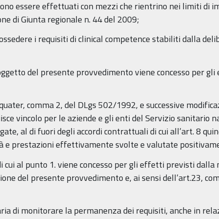
evono essere effettuati con mezzi che rientrino nei limiti di imp
one di Giunta regionale n. 44 del 2009;
possedere i requisiti di clinical competence stabiliti dalla de
 oggetto del presente provvedimento viene concesso per gli e
 8 quater, comma 2, del DLgs 502/1992, e successive modificaz
e vincolo per le aziende e gli enti del Servizio sanitario n
te, al di fuori degli accordi contrattuali di cui all’art. 8 q
tà e prestazioni effettivamente svolte e valutate positivame
i cui al punto 1. viene concesso per gli effetti previsti dall
one del presente provvedimento e, ai sensi dell’art.23, comm
ria di monitorare la permanenza dei requisiti, anche in relaz