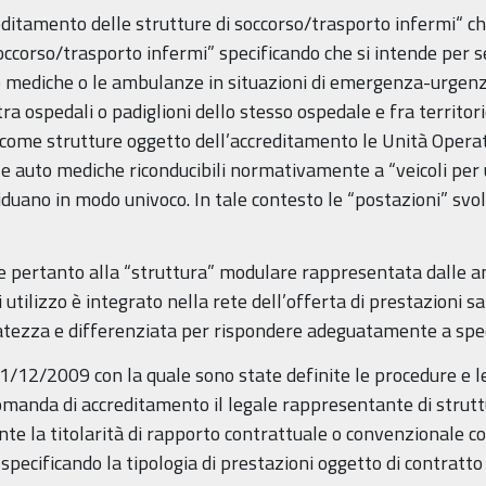
reditamento delle strutture di soccorso/trasporto infermi“ ch
soccorso/trasporto infermi” specificando che si intende per 
uto mediche o le ambulanze in situazioni di emergenza-urgen
 tra ospedali o padiglioni dello stesso ospedale e fra territor
 come strutture oggetto dell’accreditamento le Unità Operati
e auto mediche riconducibili normativamente a “veicoli per u
duano in modo univoco. In tale contesto le “postazioni” svol
e pertanto alla “struttura” modulare rappresentata dalle 
ui utilizzo è integrato nella rete dell’offerta di prestazioni 
atezza e differenziata per rispondere adeguatamente a specif
’1/12/2009 con la quale sono state definite le procedure e l
manda di accreditamento il legale rappresentante di strutt
te la titolarità di rapporto contrattuale o convenzionale con
specificando la tipologia di prestazioni oggetto di contratto