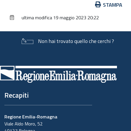
Azioni
STAMPA
sul
ultima modifica
19 maggio 2023 20:22
documento
Non hai trovato quello che cerchi ?
Piè
di
pagina
Recapiti
Regione Emilia-Romagna
Viale Aldo Moro, 52
40127 Bologna