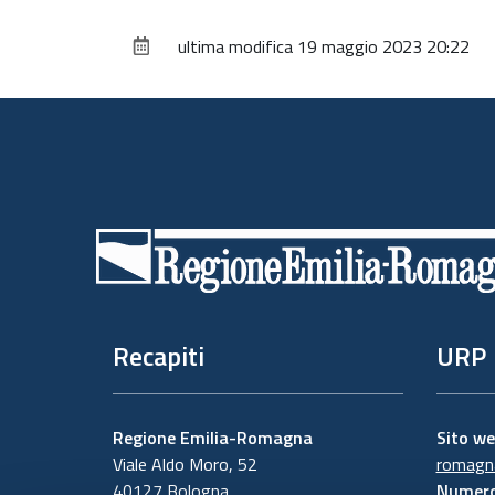
ultima modifica
19 maggio 2023 20:22
Piè
di
pagina
Recapiti
URP
Regione Emilia-Romagna
Sito w
Viale Aldo Moro, 52
romagna
40127 Bologna
Numero