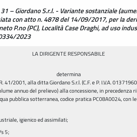
 31 – Giordano S.r.l. - Variante sostanziale (au
sciata con atto n. 4878 del 14/09/2017, per la de
to P.no (PC), Località Case Draghi, ad uso industr
40334/2023
LA DIRIGENTE RESPONSABILE
determina
R. 41/2001, alla ditta Giordano S.r.l. (C.F. e P. I.V.A. 0137196033
lume annuo del prelievo) alla concessione, in precedenza ril
qua pubblica sotterranea, codice pratica PC08A0024, con le c
striale, igienico ed assimilati;
/s 5;