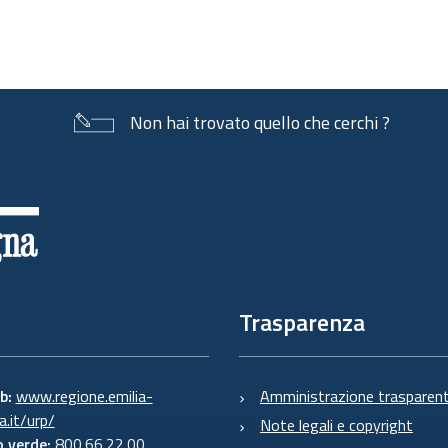
Non hai trovato quello che cerchi ?
Trasparenza
eb:
www.regione.emilia-
Amministrazione trasparen
.it/urp/
Note legali e copyright
 verde:
800.66.22.00