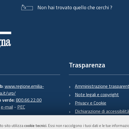
Non hai trovato quello che cerchi ?
Trasparenza
eb:
www.regione.emilia-
Amministrazione trasparen
.it/urp/
Note legali e copyright
 verde:
800.66.22.00
Privacy e Cookie
:
e-mail
-
PEC
Dichiarazione di accessibilit
to sito utilizza
cookie tecnici
. Essi non raccolgono i tuoi dati e le tue informaz