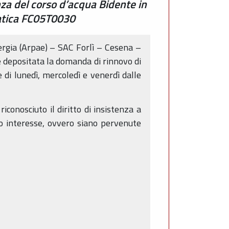
nza del corso d’acqua Bidente in
ratica FC05T0030
nergia (Arpae) – SAC Forlì – Cesena –
è depositata la domanda di rinnovo di
 di lunedì, mercoledì e venerdì dalle
conosciuto il diritto di insistenza a
co interesse, ovvero siano pervenute