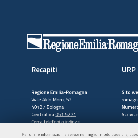
Piè
di
pagina
Recapiti
URP
Regione Emilia-Romagna
Sito w
Viale Aldo Moro, 52
romagna
40127 Bologna
Numero
Centralino
051 5271
Scrivici
Cerca telefoni o indirizzi
Per offrire informazioni e servizi nel miglior modo possibile, ques