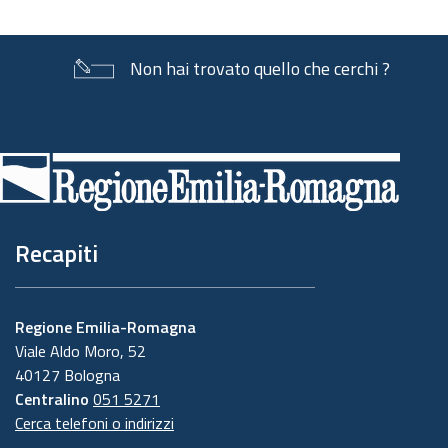
Non hai trovato quello che cerchi ?
Piè
di
pagina
Recapiti
Regione Emilia-Romagna
Viale Aldo Moro, 52
40127 Bologna
Centralino
051 5271
Cerca telefoni o indirizzi