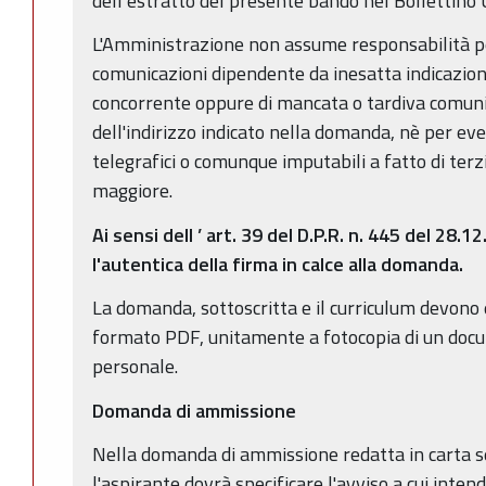
dell’estratto del presente bando nel Bollettino 
L'Amministrazione non assume responsabilità pe
comunicazioni dipendente da inesatta indicazion
concorrente oppure di mancata o tardiva comu
dell'indirizzo indicato nella domanda, nè per even
telegrafici o comunque imputabili a fatto di terzi
maggiore.
Ai
sensi
dell
’
art.
39
del
D.P.R.
n.
445
del
28.12
l'autentica
della
firma
in
calce
alla
domanda.
La domanda, sottoscritta e il curriculum devono es
formato PDF, unitamente a fotocopia di un docu
personale.
Domanda di ammissione
Nella domanda di ammissione redatta in carta s
l'aspirante dovrà specificare l'avviso a cui intend