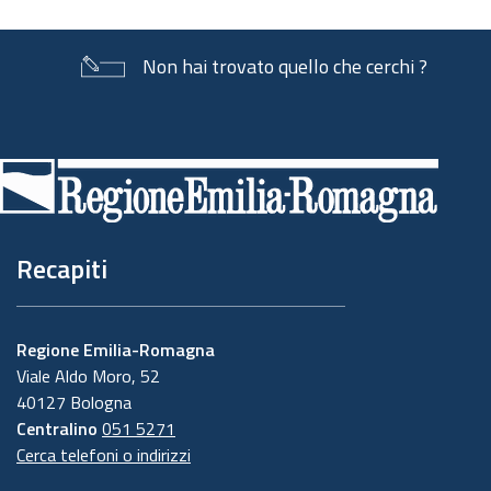
Non hai trovato quello che cerchi ?
Piè
di
pagina
Recapiti
Regione Emilia-Romagna
Viale Aldo Moro, 52
40127 Bologna
Centralino
051 5271
Cerca telefoni o indirizzi