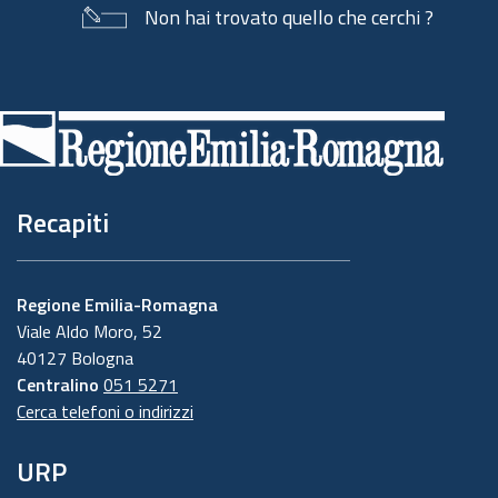
Non hai trovato quello che cerchi ?
Piè
di
pagina
Recapiti
Regione Emilia-Romagna
Viale Aldo Moro, 52
40127 Bologna
Centralino
051 5271
Cerca telefoni o indirizzi
URP