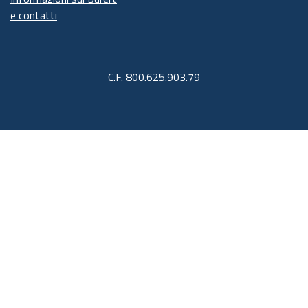
e contatti
C.F. 800.625.903.79