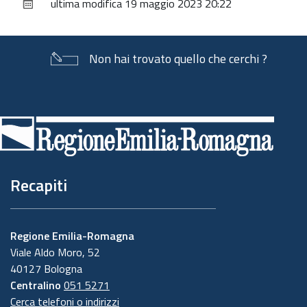
ultima modifica
19 maggio 2023 20:22
documento
Non hai trovato quello che cerchi ?
Piè
di
pagina
Recapiti
Regione Emilia-Romagna
Viale Aldo Moro, 52
40127 Bologna
Centralino
051 5271
Cerca telefoni o indirizzi