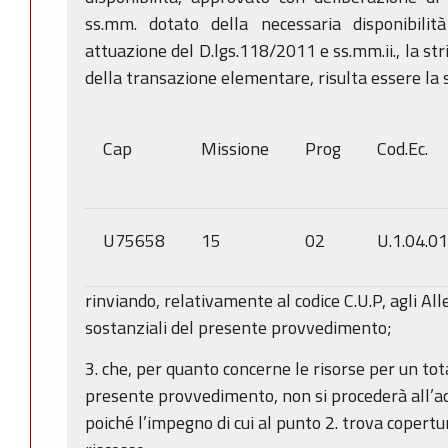
ss.mm. dotato della necessaria disponibilit
attuazione del D.lgs.118/2011 e ss.mm.ii., la st
della transazione elementare, risulta essere la
Cap
Missione
Prog
Cod.Ec.
U75658
15
02
U.1.04.0
rinviando, relativamente al codice C.U.P, agli Alle
sostanziali del presente provvedimento;
3. che, per quanto concerne le risorse per un tota
presente provvedimento, non si procederà all’a
poiché l’impegno di cui al punto 2. trova copertu