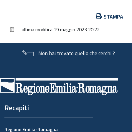
Azioni
STAMPA
sul
ultima modifica
19 maggio 2023 20:22
documento
Non hai trovato quello che cerchi ?
Piè
di
pagina
Recapiti
Regione Emilia-Romagna