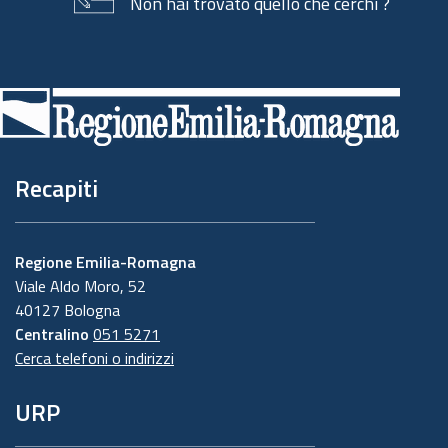
Non hai trovato quello che cerchi ?
Piè
di
pagina
Recapiti
Regione Emilia-Romagna
Viale Aldo Moro, 52
40127 Bologna
Centralino
051 5271
Cerca telefoni o indirizzi
URP