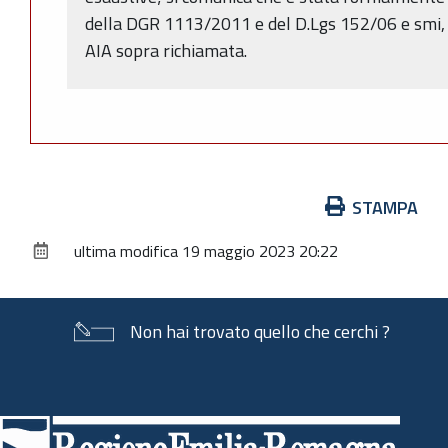
della DGR 1113/2011 e del D.Lgs 152/06 e smi, 
AIA sopra richiamata.
Azioni
STAMPA
sul
ultima modifica
19 maggio 2023 20:22
documento
Non hai trovato quello che cerchi ?
Piè
di