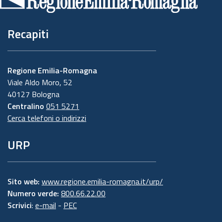
pagina
Recapiti
Regione Emilia-Romagna
Viale Aldo Moro, 52
40127 Bologna
Centralino
051 5271
Cerca telefoni o indirizzi
URP
Sito web:
www.regione.emilia-romagna.it/urp/
Numero verde:
800.66.22.00
Scrivici
:
e-mail
-
PEC