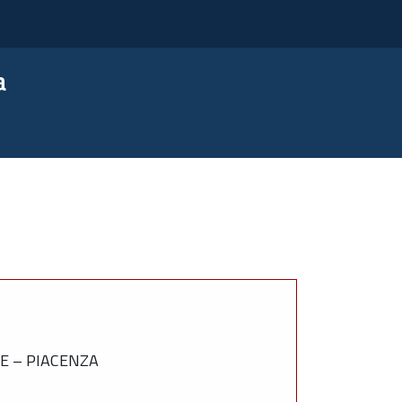
a
E – PIACENZA