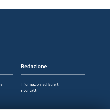
sul
documento
Redazione
te
Informazioni sul Burert
e contatti
à