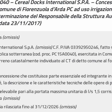
0 – Cereal Docks International S.P.A. – Concess
mune di Fiorenzuola d’Arda PC ad uso irrigazioni
eterminazione del Responsabile della Struttura Au
 data 23/11/2017)
na
(omissis)
International S.p.A.
(omissis)
C.F. P.IVA 03392950246, fatto sal
blica sotterranea (cod. proc. PC15A0040), esercitata in Comu
terreno catastalmente individuato al CT di detto comune al fo
 concessione che costituisce parte essenziale ed integrante in 
, la descrizione e le caratteristiche tecniche delle opere di 
prelevabile pari alla portata massima unitaria di l/s 1,5 co
no
(omissis)
sia rilasciata fino al 31/12/2026
(omissis)