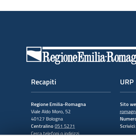
Piè
di
pagina
Recapiti
URP
Regione Emilia-Romagna
Sito w
Viale Aldo Moro, 52
romagna
40127 Bologna
Numero
Centralino
051 5271
Scrivici
Cerca telefoni o indirizzi