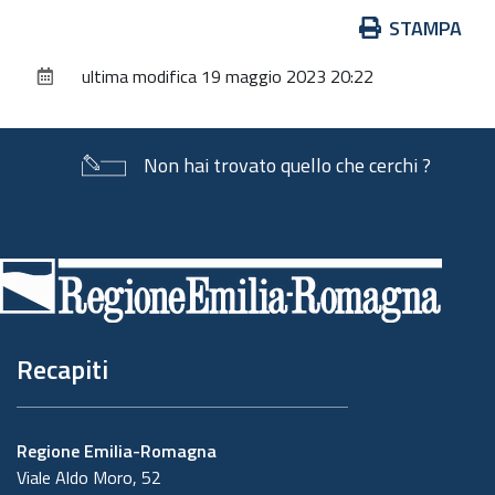
Azioni
STAMPA
sul
ultima modifica
19 maggio 2023 20:22
documento
Non hai trovato quello che cerchi ?
Piè
di
pagina
Recapiti
Regione Emilia-Romagna
Viale Aldo Moro, 52