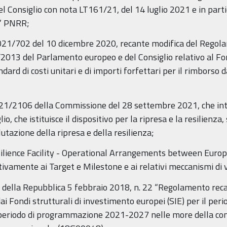
del Consiglio con nota LT161/21, del 14 luglio 2021 e in par
e” PNRR;
21/702 del 10 dicembre 2020, recante modifica del Regol
/2013 del Parlamento europeo e del Consiglio relativo al Fo
ndard di costi unitari e di importi forfettari per il rimborso
/2106 della Commissione del 28 settembre 2021, che in
, che istituisce il dispositivo per la ripresa e la resilienza, 
utazione della ripresa e della resilienza;
ience Facility - Operational Arrangements between Europ
amente ai Target e Milestone e ai relativi meccanismi di v
 della Repubblica 5 febbraio 2018, n. 22 “Regolamento recant
ai Fondi strutturali di investimento europei (SIE) per il p
periodo di programmazione 2021-2027 nelle more della conclu