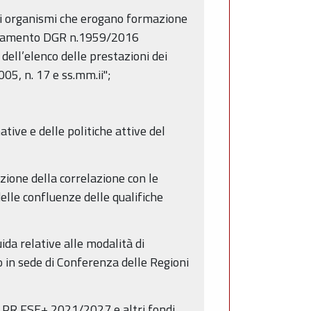
li organismi che erogano formazione
deguamento DGR n.1959/2016
 dell’elenco delle prestazioni dei
005, n. 17 e ss.mm.ii";
ive e delle politiche attive del
ione della correlazione con le
elle confluenze delle qualifiche
da relative alle modalità di
 in sede di Conferenza delle Regioni
l PR FSE+ 2021/2027 e altri fondi