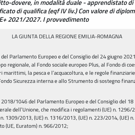
tto-dovere, in modalità duale - apprendistato di I 
icato di qualifica (eqf IV liv.) Con valore di diplo
SE+ 2021/2027. I provvedimento
LA GIUNTA DELLA REGIONE EMILIA-ROMAGNA
l Parlamento Europeo e del Consiglio del 24 giugno 2021 
ppo regionale, al Fondo sociale europeo Plus, al Fondo di co
i marittimi, la pesca e l’acquacoltura, e le regole finanziarie 
Fondo Sicurezza interna e allo Strumento di sostegno finanzi
018/1046 del Parlamento Europeo e del Consiglio del 18 lu
enerale dell’Unione, che modifica i regolamenti (UE) n. 1296/
n. 1309/2013, (UE) n. 1316/2013, (UE) n. 223/2014, (UE) n. 
o (UE, Euratom) n. 966/2012;