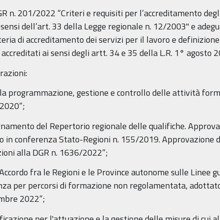
n. 201/2022 “Criteri e requisiti per l’accreditamento deg
 sensi dell’art. 33 della Legge regionale n. 12/2003" e a
ria di accreditamento dei servizi per il lavoro e definizione
i accreditati ai sensi degli artt. 34 e 35 della L.R. 1° agosto 2
razioni:
programmazione, gestione e controllo delle attività format
-2020”;
mento del Repertorio regionale delle qualifiche. Approvaz
ordo in conferenza Stato-Regioni n. 155/2019. Approvazione d
azioni alla DGR n. 1636/2022”;
ordo fra le Regioni e le Province autonome sulle Linee gui
nza per percorsi di formazione non regolamentata, adottato
embre 2022”;
azione per l'attuazione e la gestione delle misure di cui a