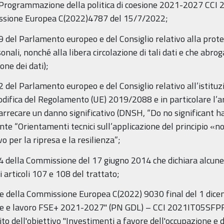
a Programmazione della politica di coesione 2021-2027 CC
issione Europea C(2022)4787 del 15/7/2022;
el Parlamento europeo e del Consiglio relativo alla protez
onali, nonché alla libera circolazione di tali dati e che abro
ne dei dati);
l Parlamento europeo e del Consiglio relativo all’istituzio
difica del Regolamento (UE) 2019/2088 e in particolare l’arti
on arrecare un danno significativo (DNSH, “Do no significant 
 “Orientamenti tecnici sull’applicazione del principio «no
 per la ripresa e la resilienza”;
ella Commissione del 17 giugno 2014 che dichiara alcune cat
 articoli 107 e 108 del trattato;
ne della Commissione Europea C(2022) 9030 final del 1 dic
 e lavoro FSE+ 2021-2027" (PN GDL) – CCI 2021IT05SFPR001
o dell'obiettivo "Investimenti a favore dell'occupazione e del