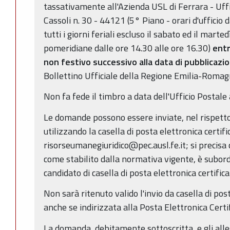
tassativamente all'Azienda USL di Ferrara - Uffi
Cassoli n. 30 - 44121 (5° Piano - orari d'ufficio d
tutti i giorni feriali escluso il sabato ed il marte
pomeridiane dalle ore 14.30 alle ore 16.30)
entr
non festivo successivo alla data di pubblicazi
Bollettino Ufficiale della Regione Emilia-Romag
Non fa fede il timbro a data dell'Ufficio Postale
Le domande possono essere inviate, nel rispetto 
utilizzando la casella di posta elettronica certifi
risorseumanegiuridico@pec.ausl.fe.it; si precisa ch
come stabilito dalla normativa vigente, è subordi
candidato di casella di posta elettronica certific
Non sarà ritenuto valido l'invio da casella di po
anche se indirizzata alla Posta Elettronica Certi
La domanda, debitamente sottoscritta, e gli alle