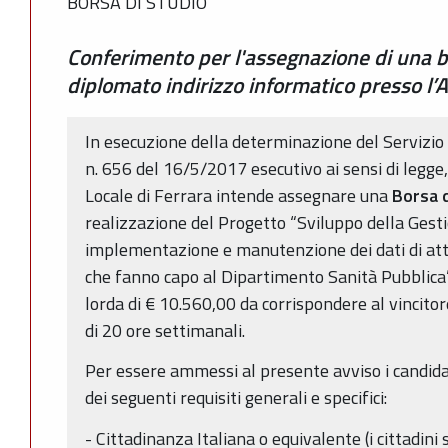
BORSA DI STUDIO
Conferimento per l'assegnazione di una b
diplomato indirizzo informatico presso l’
In esecuzione della determinazione del Servizi
n. 656 del 16/5/2017 esecutivo ai sensi di legge
Locale di Ferrara intende assegnare una
Borsa d
realizzazione del Progetto “Sviluppo della Gest
implementazione e manutenzione dei dati di attiv
che fanno capo al Dipartimento Sanità Pubblic
lorda di € 10.560,00 da corrispondere al vincito
di 20 ore settimanali.
Per essere ammessi al presente avviso i candid
dei seguenti requisiti generali e specifici:
- Cittadinanza Italiana o equivalente (i cittadin