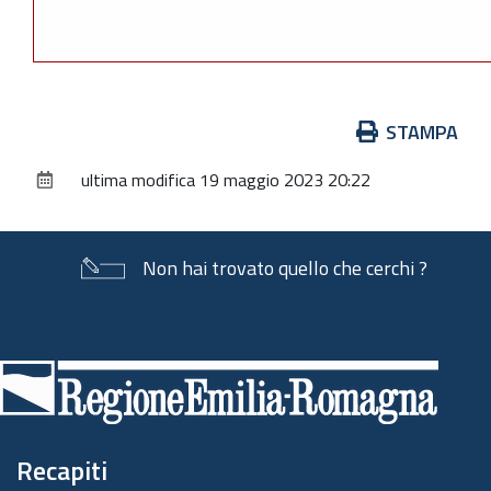
Azioni
STAMPA
sul
ultima modifica
19 maggio 2023 20:22
documento
Non hai trovato quello che cerchi ?
Piè
di
pagina
Recapiti