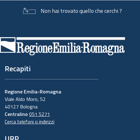
Non hai trovato quello che cerchi ?
Piè
di
pagina
Recapiti
Regione Emilia-Romagna
Viale Aldo Moro, 52
40127 Bologna
Centralino
051 5271
Cerca telefoni o indirizzi
URP