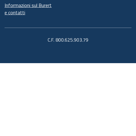
Informazioni sul Burert
e contatti
C.F. 800.625.903.79