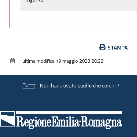
Azioni
STAMPA
sul
ultima modifica
19 maggio 2023 20:22
documento
Non hai trovato quello che cerchi ?
Piè
di
pagina