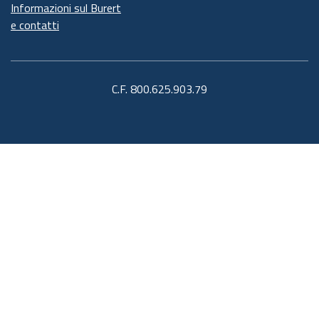
Informazioni sul Burert
e contatti
C.F. 800.625.903.79