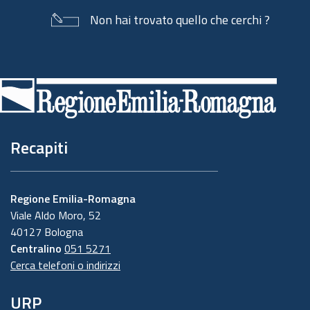
Non hai trovato quello che cerchi ?
Piè
di
pagina
Recapiti
Regione Emilia-Romagna
Viale Aldo Moro, 52
40127 Bologna
Centralino
051 5271
Cerca telefoni o indirizzi
URP