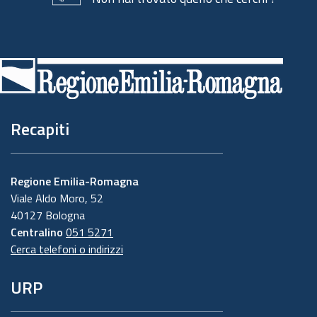
Piè
di
pagina
Recapiti
Regione Emilia-Romagna
Viale Aldo Moro, 52
40127 Bologna
Centralino
051 5271
Cerca telefoni o indirizzi
URP