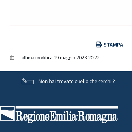
Azioni
STAMPA
sul
ultima modifica
19 maggio 2023 20:22
documento
Non hai trovato quello che cerchi ?
Piè
di
pagina