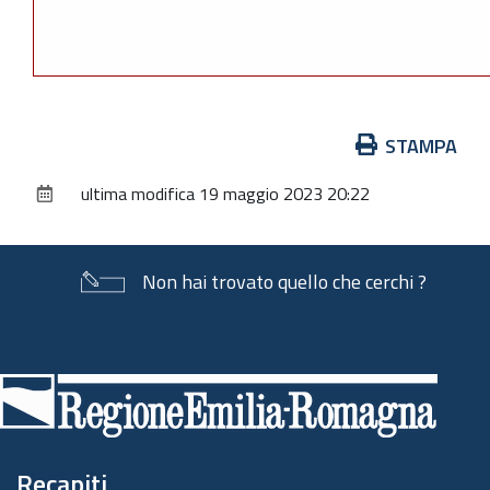
Azioni
STAMPA
sul
ultima modifica
19 maggio 2023 20:22
documento
Non hai trovato quello che cerchi ?
Piè
di
pagina
Recapiti