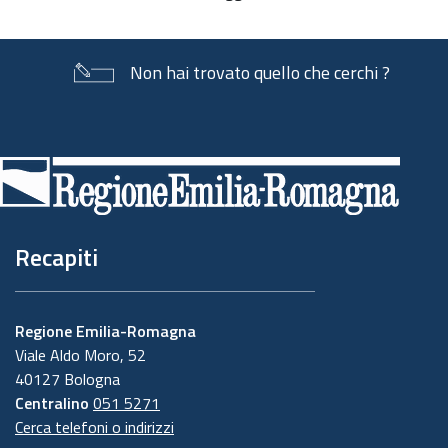
documento
Non hai trovato quello che cerchi ?
Piè
di
pagina
Recapiti
Regione Emilia-Romagna
Viale Aldo Moro, 52
40127 Bologna
Centralino
051 5271
Cerca telefoni o indirizzi