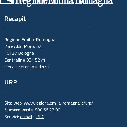
pagina
Recapiti
Regione Emilia-Romagna
Viale Aldo Moro, 52
40127 Bologna
Centralino
051 5271
Cerca telefoni o indirizzi
URP
Sito web:
www.regione.emilia-romagna.it/urp/
Numero verde:
800.66.22.00
Scrivici
:
e-mail
-
PEC