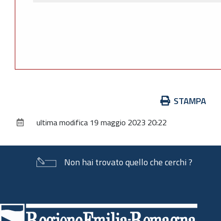
Azioni
STAMPA
sul
ultima modifica
19 maggio 2023 20:22
documento
Non hai trovato quello che cerchi ?
Piè
di