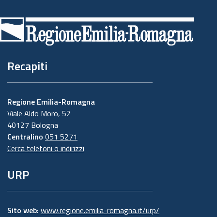
Piè
di
pagina
Recapiti
Regione Emilia-Romagna
Viale Aldo Moro, 52
40127 Bologna
Centralino
051 5271
Cerca telefoni o indirizzi
URP
Sito web:
www.regione.emilia-romagna.it/urp/