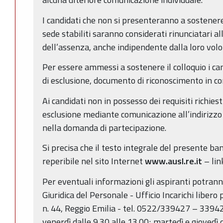
I candidati che non si presenteranno a sostenere 
sede stabiliti saranno considerati rinunciatari al
dell’assenza, anche indipendente dalla loro volo
Per essere ammessi a sostenere il colloquio i ca
di esclusione, documento di riconoscimento in cor
Ai candidati non in possesso dei requisiti richiest
esclusione mediante comunicazione all’indirizzo 
nella domanda di partecipazione.
Si precisa che il testo integrale del presente ban
reperibile nel sito Internet
www.ausl.re.it
– lin
Per eventuali informazioni gli aspiranti potrann
Giuridica del Personale - Ufficio Incarichi libero pr
n. 44, Reggio Emilia - tel. 0522/339427 – 339424.
venerdì dalle 9.30 alle 13.00; martedì e giovedì 