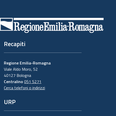
Piè
di
pagina
Recapiti
Regione Emilia-Romagna
Viale Aldo Moro, 52
40127 Bologna
Centralino
051 5271
Cerca telefoni o indirizzi
URP