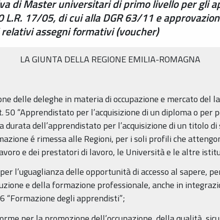
va di Master universitari di primo livello per gli 
0 L.R. 17/05, di cui alla DGR 63/11 e approvazion
relativi assegni formativi (voucher)
LA GIUNTA DELLA REGIONE EMILIA-ROMAGNA
ne delle deleghe in materia di occupazione e mercato del lav
art. 50 “Apprendistato per l’acquisizione di un diploma o per 
urata dell’apprendistato per l’acquisizione di un titolo di st
rmazione é rimessa alle Regioni, per i soli profili che atteng
 lavoro e dei prestatori di lavoro, le Università e le altre isti
er l’uguaglianza delle opportunità di accesso al sapere, per 
uzione e della formazione professionale, anche in integrazion
. 36 “Formazione degli apprendisti”;
Norme per la promozione dell’occupazione, della qualità, sicu