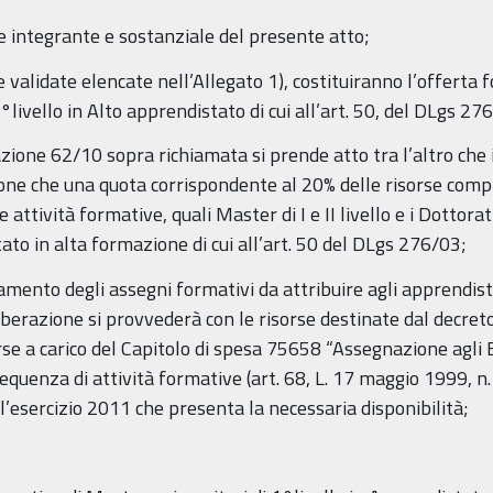
te integrante e sostanziale del presente atto;
validate elencate nell’Allegato 1), costituiranno l’offerta 
1°livello in Alto apprendistato di cui all’art. 50, del DLgs 2
zione 62/10 sopra richiamata si prende atto tra l’altro che i
spone che una quota corrispondente al 20% delle risorse co
attività formative, quali Master di I e II livello e i Dottorat
tato in alta formazione di cui all’art. 50 del DLgs 276/03;
amento degli assegni formativi da attribuire agli apprendisti 
berazione si provvederà con le risorse destinate dal decreto 
rse a carico del Capitolo di spesa 75658 “Assegnazione agli 
frequenza di attività formative (art. 68, L. 17 maggio 1999, n.
 l’esercizio 2011 che presenta la necessaria disponibilità;