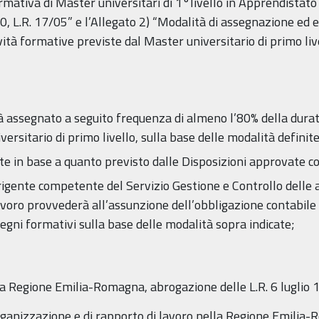
rmativa di Master universitari di 1°livello in Apprendistato 
0, L.R. 17/05” e l’Allegato 2) “Modalità di assegnazione ed 
ità formative previste dal Master universitario di primo live
à assegnato a seguito frequenza di almeno l’80% della durat
rsitario di primo livello, sulla base delle modalità definite 
te in base a quanto previsto dalle Disposizioni approvate c
rigente competente del Servizio Gestione e Controllo delle a
avoro provvederà all’assunzione dell’obbligazione contabile a
segni formativi sulla base delle modalità sopra indicate;
 Regione Emilia-Romagna, abrogazione delle L.R. 6 luglio 1
organizzazione e di rapporto di lavoro nella Regione Emilia