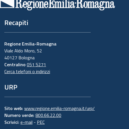
pagina
Recapiti
Regione Emilia-Romagna
Viale Aldo Moro, 52
40127 Bologna
Centralino
051 5271
Cerca telefoni o indirizzi
URP
Sito web:
www.regione.emilia-romagna.it/urp/
Numero verde:
800.66.22.00
Scrivici
:
e-mail
-
PEC