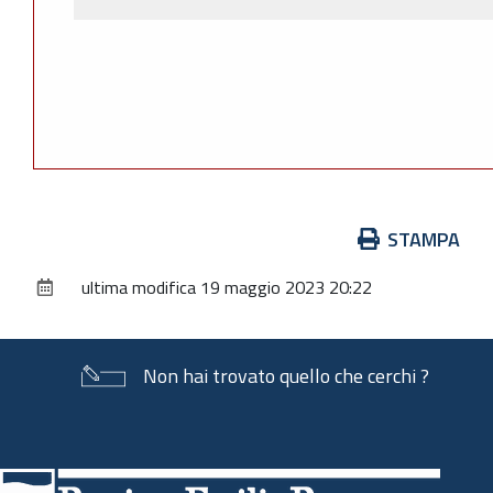
Azioni
STAMPA
sul
ultima modifica
19 maggio 2023 20:22
documento
Non hai trovato quello che cerchi ?
Piè
di