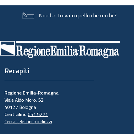
Non hai trovato quello che cerchi ?
Piè
di
pagina
Recapiti
Regione Emilia-Romagna
Viale Aldo Moro, 52
40127 Bologna
Centralino
051 5271
Cerca telefoni o indirizzi