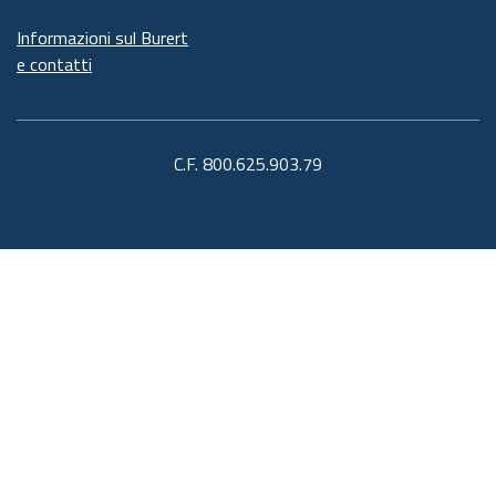
Informazioni sul Burert
e contatti
C.F. 800.625.903.79