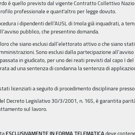
do è quello previsto dal vigente Contratto Collettivo Nazion
profilo professionale e quant'altro per legge dovuto.
dura i dipendenti dell’AUSL di Imola già inquadrati, a tem
ell’avviso pubblico, che presentino domanda.
ro che siano esclusi dall’elettorato attivo o che siano stati 
ministrazioni. Sono esclusi dalla partecipazione all’avviso 
ata in giudicato, per uno dei reati previsti dal capo I del t
arata ad una sentenza di condanna la sentenza di applicazion
 stati licenziati a seguito di procedimento disciplinare pres
del Decreto Legislativo 30/3/2001, n. 165, è garantita parit
rattamento sul lavoro.
tta
ESCLUSIVAMENTE IN FORMA TELEMATICA
deve contener