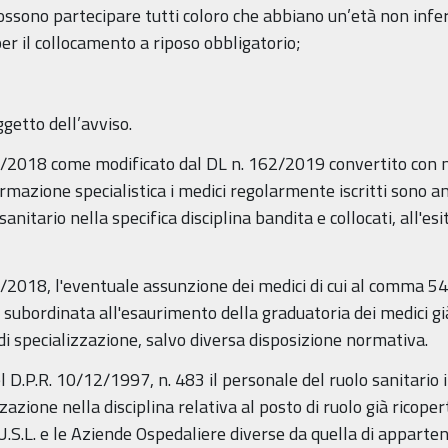
possono partecipare tutti coloro che abbiano un’età non infe
er il collocamento a riposo obbligatorio;
ggetto dell’avviso.
5/2018 come modificato dal DL n. 162/2019 convertito con mo
ormazione specialistica i medici regolarmente iscritti sono 
 sanitario nella specifica disciplina bandita e collocati, all'e
/2018, l'eventuale assunzione dei medici di cui al comma 547
è subordinata all'esaurimento della graduatoria dei medici già
di specializzazione, salvo diversa disposizione normativa.
l D.P.R. 10/12/1997, n. 483 il personale del ruolo sanitario i
zazione nella disciplina relativa al posto di ruolo già ricope
U.S.L. e le Aziende Ospedaliere diverse da quella di apparten