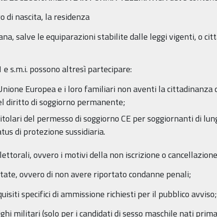
o di nascita, la residenza
ana, salve le equiparazioni stabilite dalle leggi vigenti, o ci
1 e s.m.i. possono altresì partecipare:
l’Unione Europea e i loro familiari non aventi la cittadinanz
 del diritto di soggiorno permanente;
o titolari del permesso di soggiorno CE per soggiornanti di lun
atus di protezione sussidiaria.
 elettorali, ovvero i motivi della non iscrizione o cancellazio
rtate, ovvero di non avere riportato condanne penali;
quisiti specifici di ammissione richiesti per il pubblico avviso;
lighi militari (solo per i candidati di sesso maschile nati pri