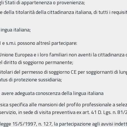
 negli Stati di appartenenza o provenienza;
ella titolarità della cittadinanza italiana, di tutti i requisiti
ingua italiana;
1 e s.m.i. possono altresì partecipare:
l’Unione Europea e i loro familiari non aventi la cittadinanz
 del diritto di soggiorno permanente;
o titolari del permesso di soggiorno CE per soggiornanti di lun
atus di protezione sussidiaria;
o avere adeguata conoscenza della lingua italiana
isica specifica alle mansioni del profilo professionale a sele
rvizio, in sede di visita preventiva ex art. 41 D. Lgs. n. 81/2
la legge 15/5/1997, n. 127, la partecipazione agli avvisi ind