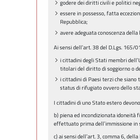
godere dei diritti civili e politici
essere in possesso, fatta eccezione d
Repubblica;
avere adeguata conoscenza della l
Ai sensi dell’art. 38 del D.Lgs. 165/0
i cittadini degli Stati membri del
titolari del diritto di soggiorno o
i cittadini di Paesi terzi che sian
status di rifugiato ovvero dello st
I cittadini di uno Stato estero devon
b) piena ed incondizionata idoneità f
effettuato prima dell’immissione in se
c) ai sensi dell’art. 3, comma 6, del