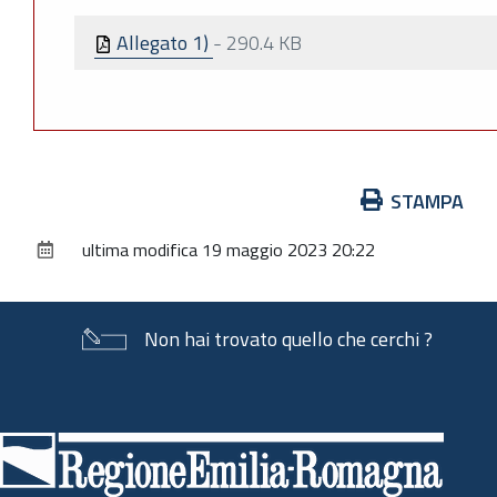
Allegato 1)
-
290.4 KB
Azioni
STAMPA
sul
ultima modifica
19 maggio 2023 20:22
documento
Non hai trovato quello che cerchi ?
Piè
di
pagina