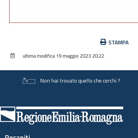
Azioni
STAMPA
sul
ultima modifica
19 maggio 2023 20:22
documento
Non hai trovato quello che cerchi ?
Piè
di
pagina
Recapiti