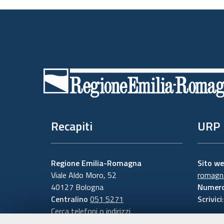
Piè
di
pagina
Recapiti
URP
Regione Emilia-Romagna
Sito w
Viale Aldo Moro, 52
romagna
40127 Bologna
Numero
Centralino
051 5271
Scrivici
Cerca telefoni o indirizzi