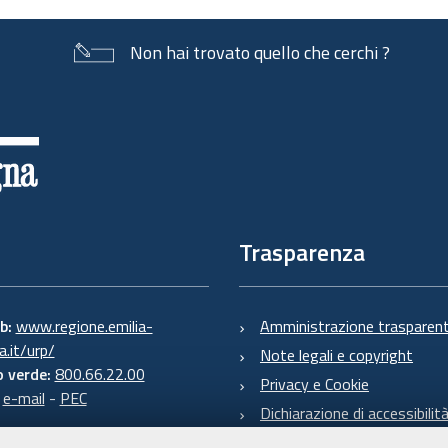
Non hai trovato quello che cerchi ?
Trasparenza
eb:
www.regione.emilia-
Amministrazione trasparen
.it/urp/
Note legali e copyright
 verde:
800.66.22.00
Privacy e Cookie
:
e-mail
-
PEC
Dichiarazione di accessibilit