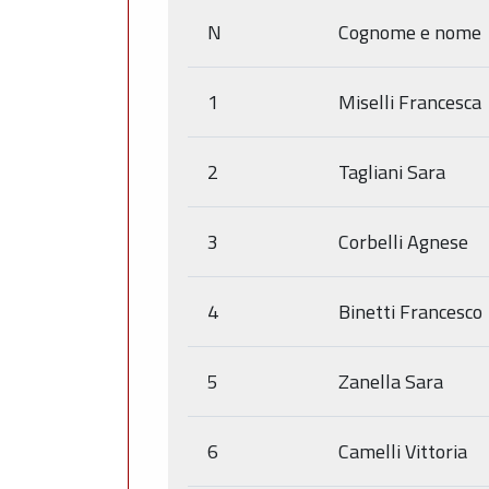
N
Cognome e nome
1
Miselli Francesca
2
Tagliani Sara
3
Corbelli Agnese
4
Binetti Francesco
5
Zanella Sara
6
Camelli Vittoria