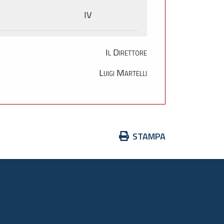
IV
Il Direttore
Luigi Martelli
Azioni
STAMPA
sul
documento